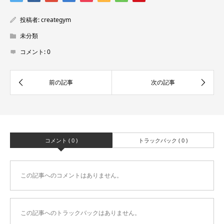
投稿者:
creategym
未分類
コメント:
0
コメント ( 0 )
トラックバック ( 0 )
この記事へのコメントはありません。
この記事へのトラックバックはありません。