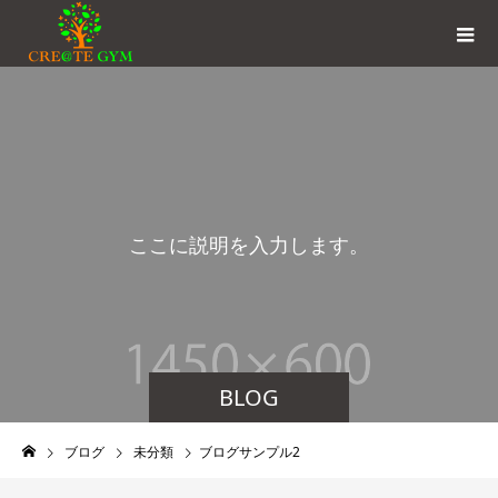
こ
こ
に
説
明
を
入
力
し
ま
す
。
BLOG
ブログ
未分類
ブログサンプル2