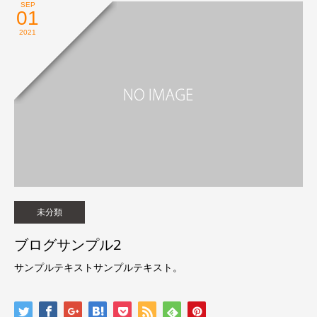
SEP
01
2021
未分類
ブログサンプル2
サンプルテキストサンプルテキスト。