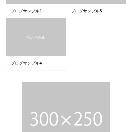
ブログサンプル1
ブログサンプル5
ブログサンプル4